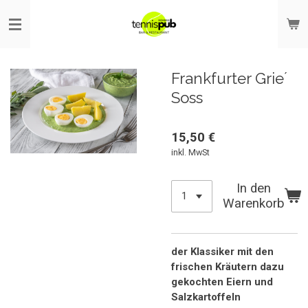
Zum
Hauptinhalt
springen
Frankfurter Grie´
Soss
15,50 €
inkl. MwSt
In den
Warenkorb
der Klassiker mit den
frischen Kräutern dazu
gekochten Eiern und
Salzkartoffeln