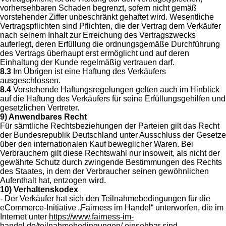
vorhersehbaren Schaden begrenzt, sofern nicht gemäß
vorstehender Ziffer unbeschränkt gehaftet wird. Wesentliche
Vertragspflichten sind Pflichten, die der Vertrag dem Verkäufer
nach seinem Inhalt zur Erreichung des Vertragszwecks
auferlegt, deren Erfüllung die ordnungsgemäße Durchführung
des Vertrags überhaupt erst ermöglicht und auf deren
Einhaltung der Kunde regelmäßig vertrauen darf.
8.3
Im Übrigen ist eine Haftung des Verkäufers
ausgeschlossen.
8.4
Vorstehende Haftungsregelungen gelten auch im Hinblick
auf die Haftung des Verkäufers für seine Erfüllungsgehilfen und
gesetzlichen Vertreter.
9) Anwendbares Recht
Für sämtliche Rechtsbeziehungen der Parteien gilt das Recht
der Bundesrepublik Deutschland unter Ausschluss der Gesetze
über den internationalen Kauf beweglicher Waren. Bei
Verbrauchern gilt diese Rechtswahl nur insoweit, als nicht der
gewährte Schutz durch zwingende Bestimmungen des Rechts
des Staates, in dem der Verbraucher seinen gewöhnlichen
Aufenthalt hat, entzogen wird.
10) Verhaltenskodex
- Der Verkäufer hat sich den Teilnahmebedingungen für die
eCommerce-Initiative „Fairness im Handel“ unterworfen, die im
Internet unter
https://www.fairness-im-
handel.de/teilnahmebedingungen/
einsehbar sind.