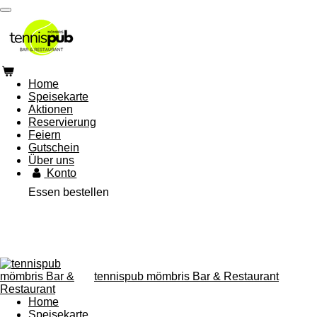
Zum
Hauptinhalt
springen
Home
Speisekarte
Aktionen
Reservierung
Feiern
Gutschein
Über uns
Konto
Essen bestellen
tennispub mömbris Bar & Restaurant
Home
Speisekarte