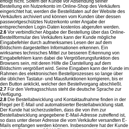
erfolgt nicht. Sofern der Kunde vor Absendung seiner
Bestellung ein Nutzerkonto im Online-Shop des Verkäufers
eingerichtet hat, werden die Bestelldaten auf der Website des
Verkäufers archiviert und können vom Kunden über dessen
passwortgeschütztes Nutzerkonto unter Angabe der
entsprechenden Login-Daten kostenlos abgerufen werden.
2.6
Vor verbindlicher Abgabe der Bestellung über das Online-
Bestellformular des Verkäufers kann der Kunde mögliche
Eingabefehler durch aufmerksames Lesen der auf dem
Bildschirm dargestellten Informationen erkennen. Ein
wirksames technisches Mittel zur besseren Erkennung von
Eingabefehlern kann dabei die Vergrößerungsfunktion des
Browsers sein, mit deren Hilfe die Darstellung auf dem
Bildschirm vergrößert wird. Seine Eingaben kann der Kunde im
Rahmen des elektronischen Bestellprozesses so lange über
die üblichen Tastatur- und Mausfunktionen korrigieren, bis er
den Button anklickt, welcher den Bestellvorgang abschließt.
2.7
Für den Vertragsschluss steht die deutsche Sprache zur
Verfügung.
2.8
Die Bestellabwicklung und Kontaktaufnahme finden in der
Regel per E-Mail und automatisierter Bestellabwicklung statt.
Der Kunde hat sicherzustellen, dass die von ihm zur
Bestellabwicklung angegebene E-Mail-Adresse zutreffend ist,
so dass unter dieser Adresse die vom Verkäufer versandten E-
Mails empfangen werden können. Insbesondere hat der Kunde