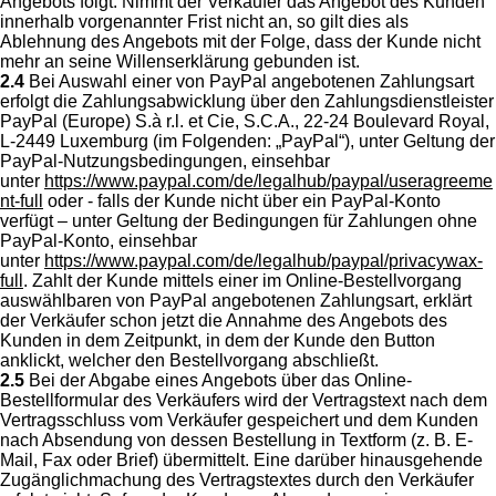
Angebots folgt. Nimmt der Verkäufer das Angebot des Kunden
innerhalb vorgenannter Frist nicht an, so gilt dies als
Ablehnung des Angebots mit der Folge, dass der Kunde nicht
mehr an seine Willenserklärung gebunden ist.
2.4
Bei Auswahl einer von PayPal angebotenen Zahlungsart
erfolgt die Zahlungsabwicklung über den Zahlungsdienstleister
PayPal (Europe) S.à r.l. et Cie, S.C.A., 22-24 Boulevard Royal,
L-2449 Luxemburg (im Folgenden: „PayPal“), unter Geltung der
PayPal-Nutzungsbedingungen, einsehbar
unter
https://www.paypal.com/de/legalhub/paypal/useragreeme
nt-full
oder - falls der Kunde nicht über ein PayPal-Konto
verfügt – unter Geltung der Bedingungen für Zahlungen ohne
PayPal-Konto, einsehbar
unter
https://www.paypal.com/de/legalhub/paypal/privacywax-
full
. Zahlt der Kunde mittels einer im Online-Bestellvorgang
auswählbaren von PayPal angebotenen Zahlungsart, erklärt
der Verkäufer schon jetzt die Annahme des Angebots des
Kunden in dem Zeitpunkt, in dem der Kunde den Button
anklickt, welcher den Bestellvorgang abschließt.
2.5
Bei der Abgabe eines Angebots über das Online-
Bestellformular des Verkäufers wird der Vertragstext nach dem
Vertragsschluss vom Verkäufer gespeichert und dem Kunden
nach Absendung von dessen Bestellung in Textform (z. B. E-
Mail, Fax oder Brief) übermittelt. Eine darüber hinausgehende
Zugänglichmachung des Vertragstextes durch den Verkäufer