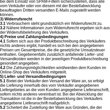
bei dem Einsatz von SPAM-Filtern sicherzustellen, dass alle
vom Verkäufer oder von diesem mit der Bestellabwicklung
beauftragten Dritten versandten E-Mails zugestellt werden
können.
3) Widerrufsrecht
3.1
Verbrauchern steht grundsätzlich ein Widerrufsrecht zu.
3.2
Nähere Informationen zum Widerrufsrecht ergeben sich aus
der Widerrufsbelehrung des Verkäufers.
4) Preise und Zahlungsbedingungen
4.1
Sofern sich aus der Produktbeschreibung des Verkäufers
nichts anderes ergibt, handelt es sich bei den angegebenen
Preisen um Gesamtpreise, die die gesetzliche Umsatzsteuer
enthalten. Gegebenenfalls zusätzlich anfallende Liefer- und
Versandkosten werden in der jeweiligen Produktbeschreibung
gesondert angegeben.
4.2
Die Zahlungsmöglichkeit/en wird/werden dem Kunden im
Online-Shop des Verkäufers mitgeteilt.
5) Liefer- und Versandbedingungen
5.1
Bietet der Verkäufer den Versand der Ware an, so erfolgt
die Lieferung innerhalb des vom Verkäufer angegebenen
Liefergebietes an die vom Kunden angegebene Lieferanschrift,
sofern nichts anderes vereinbart ist. Bei der Abwicklung der
Transaktion ist die in der Bestellabwicklung des Verkäufers
angegebene Lieferanschrift maßgeblich.
5.2
Scheitert die Zustellung der Ware aus Gründen, die der