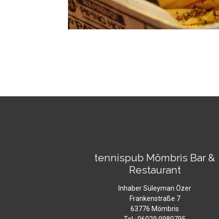
tennispub Mömbris Bar &
Restaurant
Inhaber Süleyman Özer
Frankenstraße 7
63776 Mömbris
Tel.: 06029 9980795