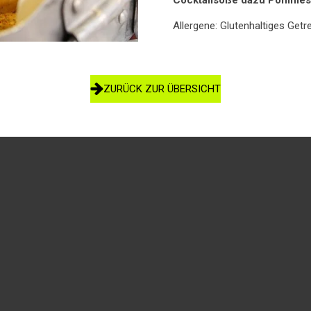
Cocktailsoße dazu Pommes 
Allergene: Glutenhaltiges Getre
ZURÜCK ZUR ÜBERSICHT