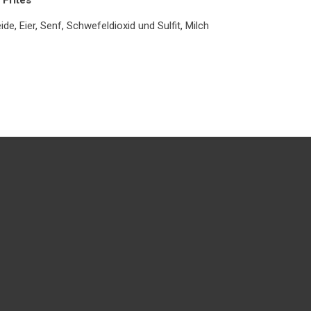
Frites
ide, Eier, Senf, Schwefeldioxid und Sulfit, Milch